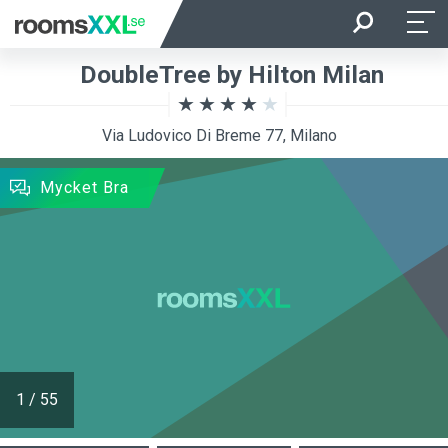
Ankomst
Avresa
DoubleTree by Hilton Milan
Beläggning
Rum
Via Ludovico Di Breme 77, Milano
SÖKNING
Mycket Bra
1
/
55