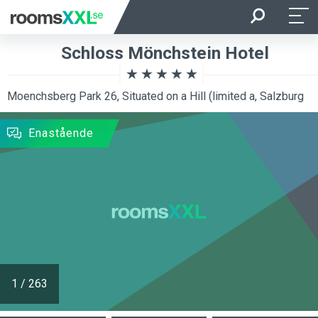
Ankomst
Avresa
Schloss Mönchstein Hotel
Beläggning
Rum
Moenchsberg Park 26, Situated on a Hill (limited a, Salzburg
SÖKNING
Enastående
1
/
263