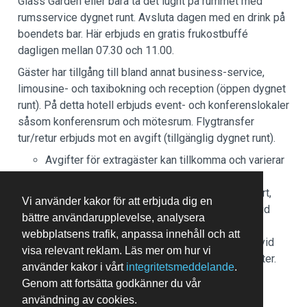
Glass Garden eller bara ta det lugnt på rummet med
rumsservice dygnet runt. Avsluta dagen med en drink på
boendets bar. Här erbjuds en gratis frukostbuffé
dagligen mellan 07.30 och 11.00.
Gäster har tillgång till bland annat business-service,
limousine- och taxibokning och reception (öppen dygnet
runt). På detta hotell erbjuds event- och konferenslokaler
såsom konferensrum och mötesrum. Flygtransfer
tur/retur erbjuds mot en avgift (tillgänglig dygnet runt).
Avgifter för extragäster kan tillkomma och varierar
i enlighet med boendets policy.
Statligt utfärdad fotolegitimation och kreditkort,
Vi använder kakor för att erbjuda dig en
bankkort eller kontantdeposition kan krävas vid
bättre användarupplevelse, analysera
incheckning för oförutsedda utgifter.
webbplatsens trafik, anpassa innehåll och att
Särskilda önskemål erbjuds i mån av tillgång vid
visa relevant reklam. Läs mer om hur vi
incheckning och kan medföra ytterligare avgifter.
använder kakor i vårt
integritetsmeddelande
.
Särskilda önskemål kan inte garanteras.
Genom att fortsätta godkänner du vår
Boendet accepterar kreditkort, bankkort och
användning av cookies.