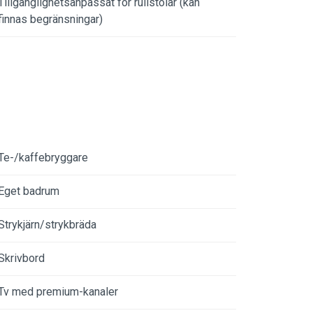
Tillgänglighetsanpassat för rullstolar (kan
finnas begränsningar)
Te-/kaffebryggare
Eget badrum
Strykjärn/strykbräda
Skrivbord
Tv med premium-kanaler