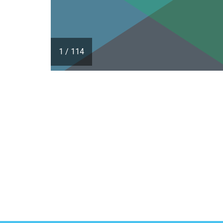
1
/
114