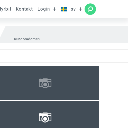
Hyrbil
Kontakt
Login
sv
Rum
SÖKNING
Kundomdömen