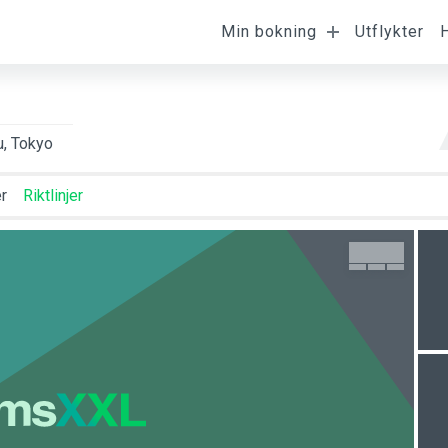
Min bokning
Utflykter
mst
Avresa
Beläggning
u, Tokyo
r
Riktlinjer