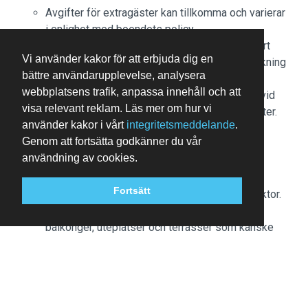
Avgifter för extragäster kan tillkomma och varierar
i enlighet med boendets policy.
Statligt utfärdad fotolegitimation och kreditkort
Vi använder kakor för att erbjuda dig en
eller kontantdeposition kan krävas vid incheckning
bättre användarupplevelse, analysera
för oförutsedda utgifter.
webbplatsens trafik, anpassa innehåll och att
Särskilda önskemål erbjuds i mån av tillgång vid
visa relevant reklam. Läs mer om hur vi
incheckning och kan medföra ytterligare avgifter.
använder kakor i vårt
integritetsmeddelande
.
Särskilda önskemål kan inte garanteras.
Genom att fortsätta godkänner du vår
Boendet accepterar kreditkort, bankkort,
användning av cookies.
mobilbetalning och kontanter.
På detta boende finns bland annat följande
Fortsätt
säkerhetsdetaljer: brandsläckare och rökdetektor.
Det här boendet har utomhusområden såsom
balkonger, uteplatser och terrasser som kanske
inte är lämpliga för barn. Om du har frågor
rekommenderar vi att du kontaktar boendet före
ankomst för att bekräfta att de kan ta emot dig i ett
lämpligt rum.