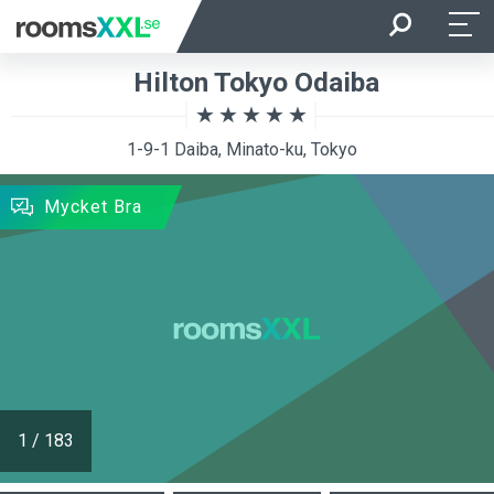
Ankomst
Avresa
Hilton Tokyo Odaiba
Beläggning
Rum
1-9-1 Daiba, Minato-ku, Tokyo
SÖKNING
Mycket Bra
1
/
183