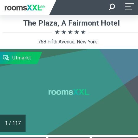
Ankomst
Avresa
The Plaza, A Fairmont Hotel
Beläggning
Rum
768 Fifth Avenue, New York
SÖKNING
Utmärkt
1
/
117