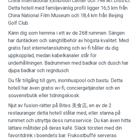
China International Exhibition Center och 798 Art District.
Detta hotell med familjevänlig profil ligger 16,5 km från
China National Film Museum och 18,4 km från Beijing
Golf Club.
Känn dig som hemma i ett av de 268 rummen. Sängen
har duntäcken och sängtillbehör av högsta kvalitet. Med
gratis fast internetanslutning och wi-fi håller du dig
uppkopplad, medan kabelkanaler står för
underhållningen. Badrummen med badkar och dusch har
djupa badkar och regndusch.
Du får tillgång till gym, inomhuspool och bastu. Detta
hotell har även gratis wi-fi, conciergetjänster och en
souvenirbutik eller tidningskiosk.
Njut av fusion-rätter på Bites 美食店, en av de 2
restauranger detta hotell ståtar med, eller stanna på
rummet och utnyttja dess rumsservice. Du kan även hitta
lättare måltider på deras kafé. Släck törsten med din
favoritdrink i boendets bar. Frukostbuffé serveras