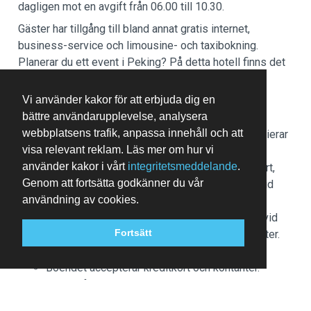
dagligen mot en avgift från 06.00 till 10.30.
Gäster har tillgång till bland annat gratis internet,
business-service och limousine- och taxibokning.
Planerar du ett event i Peking? På detta hotell finns det
event- och konferensutrymmen på upp till 2327
kvadratmeter, däribland konferensrum. Flygtransfer
Vi använder kakor för att erbjuda dig en
tur/retur är gratis (tillgänglig dygnet runt).
bättre användarupplevelse, analysera
webbplatsens trafik, anpassa innehåll och att
Avgifter för extragäster kan tillkomma och varierar
visa relevant reklam. Läs mer om hur vi
i enlighet med boendets policy.
använder kakor i vårt
integritetsmeddelande
.
Statligt utfärdad fotolegitimation och kreditkort,
Genom att fortsätta godkänner du vår
bankkort eller kontantdeposition kan krävas vid
användning av cookies.
incheckning för oförutsedda utgifter.
Särskilda önskemål erbjuds i mån av tillgång vid
Fortsätt
incheckning och kan medföra ytterligare avgifter.
Särskilda önskemål kan inte garanteras.
Boendet accepterar kreditkort och kontanter.
Kontantfria transaktioner erbjuds
På detta boende finns bland annat följande