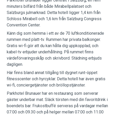
Parkhotel Brunauer ligger centralt i Salzburg, en fem
minuters bilfärd från både Mirabellpalatset och
Salzburgs julmarknad. Detta hotell ligger 1,4 km från
Schloss Mirabell och 1,6 km från Salzburg Congress
Convention Center.
Känn dig som hemma i ett av de 70 luftkonditionerade
rummen med platt-tv. Rummen har privata balkonger.
Gratis wi-fi gör att du kan hålla dig uppkopplad, och
kabel-tv erbjuder underhållning. På rummet finns
värdeförvaringsskåp och skrivbord. Städning erbjuds
dagligen.
Här finns bland annat tillgång till dygnet runt-öppet
fitnesscenter och hyrcyklar. Detta hotell har även gratis
wi-fi, conciergetjänster och bröllopstjänster.
Parkhotel Brunauer har en restaurang som serverar
gäster underbar mat. Släck törsten med din favoritdrink i
boendets bar. Frukostbuffé serveras på vardagar mellan
07.00 och 09.30 och på helger mellan 07.00 och 11.00