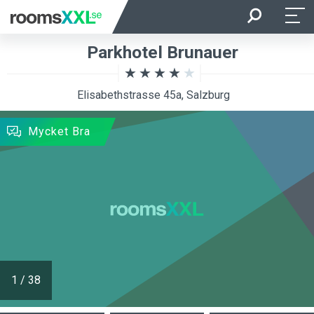
Ankomst
Avresa
Parkhotel Brunauer
Beläggning
Rum
Elisabethstrasse 45a, Salzburg
SÖKNING
Mycket Bra
1
/
38