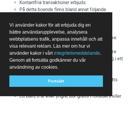
Kontantfria transaktioner erbjuds
På detta boende finns bland annat följande
säkerhetsdetaljer: brandsläckare, rökdetektor,
säkerhetssystem och förbandslåda.
Vi använder kakor för att erbjuda dig en
Det här boendet har utomhusområden såsom
bättre användarupplevelse, analysera
balkonger, uteplatser och terrasser som kanske
webbplatsens trafik, anpassa innehåll och att
inte är lämpliga för barn. Om du har frågor
visa relevant reklam. Läs mer om hur vi
rekommenderar vi att du kontaktar boendet före
använder kakor i vårt
integritetsmeddelande
.
ankomst för att bekräfta att de kan ta emot dig i ett
Genom att fortsätta godkänner du vår
lämpligt rum.
användning av cookies.
Personalen i receptionen välkomnar gästerna vid
ankomst. Informationen från boendet kan ha översatts
Fortsätt
med automatiska översättningsverktyg.
Ett barn, 6 år eller yngre, bor gratis i förälders eller
vårdnadshavares rum om inga extrasängar
används.
Kontantfria betalningsmetoder är tillgängliga för
alla transaktioner.