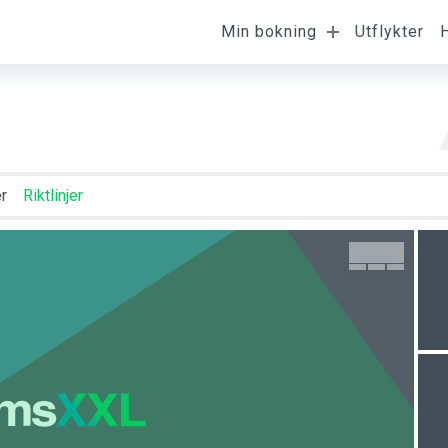
Min bokning
Utflykter
mst
Avresa
Beläggning
r
Riktlinjer