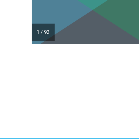
1
/
92