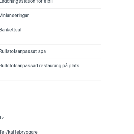
Laddningsstation för elbil
Vinlanseringar
Bankettsal
Rullstolsanpassat spa
Rullstolsanpassad restaurang på plats
Tv
Te-/kaffebryggare