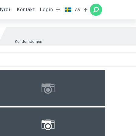
Hyrbil
Kontakt
Login
sv
Rum
SÖKNING
Kundomdömen